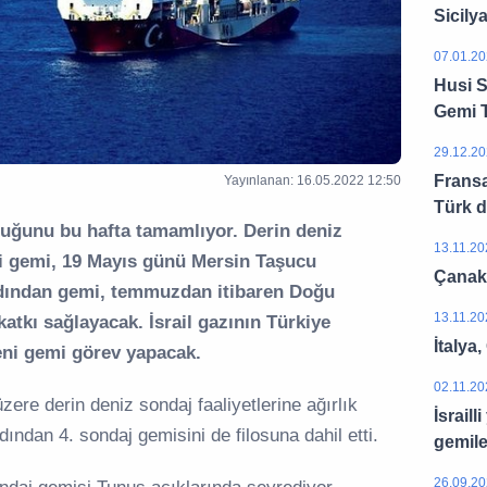
Sicilya
07.01.20
Husi S
Gemi T
29.12.20
Fransa
Yayınlanan: 16.05.2022 12:50
Türk d
uluğunu bu hafta tamamlıyor. Derin deniz
13.11.20
ni gemi, 19 Mayıs günü Mersin Taşucu
Çanakk
ardından gemi, temmuzdan itibaren Doğu
13.11.20
atkı sağlayacak. İsrail gazının Türkiye
İtalya
ni gemi görev yapacak.
02.11.20
ere derin deniz sondaj faaliyetlerine ağırlık
İsraill
ından 4. sondaj gemisini de filosuna dahil etti.
gemile
26.09.20