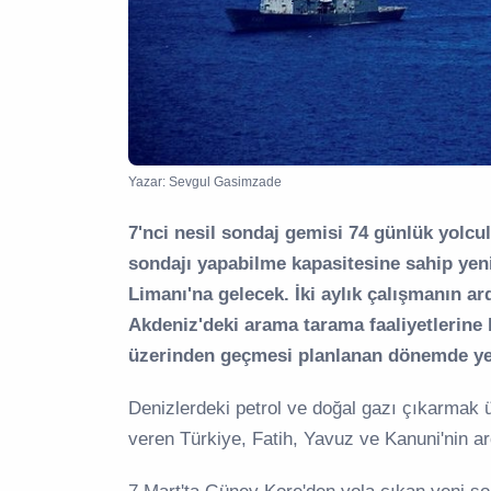
Yazar: Sevgul Gasimzade
7'nci nesil sondaj gemisi 74 günlük yolc
sondajı yapabilme kapasitesine sahip ye
Limanı'na gelecek. İki aylık çalışmanın 
Akdeniz'deki arama tarama faaliyetlerine k
üzerinden geçmesi planlanan dönemde ye
Denizlerdeki petrol ve doğal gazı çıkarmak üz
veren Türkiye, Fatih, Yavuz ve Kanuni'nin ard