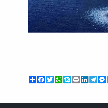
Share
Facebook
Twitter
WhatsApp
Skype
Print
LinkedIn
Teleg