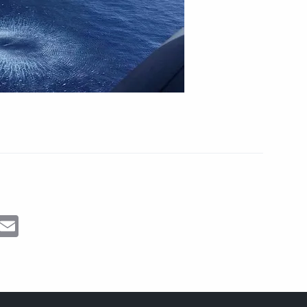
ram
Messenger
Email