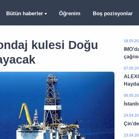
Bütün haberler
Öğrenim
Boş pozisyonlar
sondaj kulesi Doğu
18.05.20
IMO'da
ayacak
çağrıs
07.05.20
ALEXIS
Hayda
06.05.20
İstanb
24.04.20
Çin’de
23.04.20