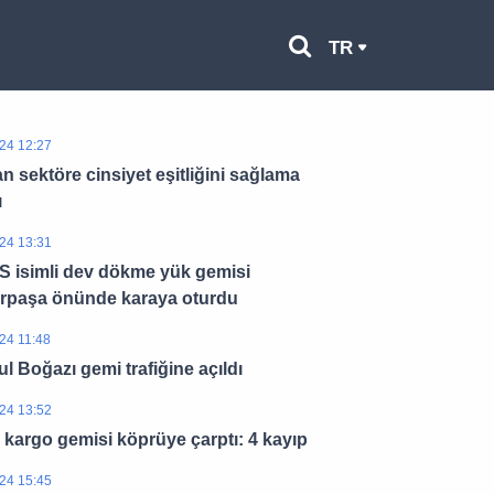
TR
24 12:27
n sektöre cinsiyet eşitliğini sağlama
ı
24 13:31
 isimli dev dökme yük gemisi
rpaşa önünde karaya oturdu
24 11:48
ul Boğazı gemi trafiğine açıldı
24 13:52
 kargo gemisi köprüye çarptı: 4 kayıp
24 15:45