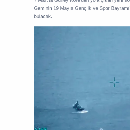
7 Mart'ta Güney Kore'den yola çıkan yeni so
Geminin 19 Mayıs Gençlik ve Spor Bayramı'
bulacak.