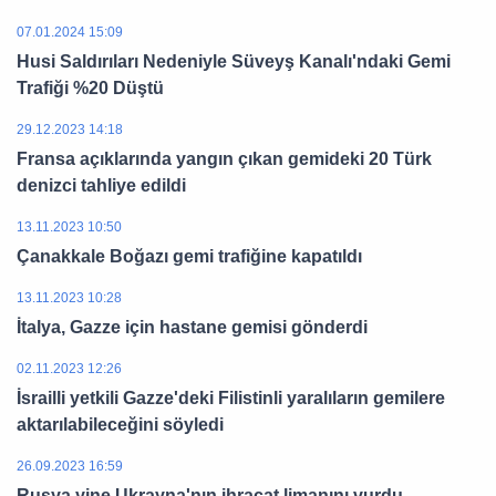
07.01.2024 15:09
Husi Saldırıları Nedeniyle Süveyş Kanalı'ndaki Gemi
Trafiği %20 Düştü
29.12.2023 14:18
Fransa açıklarında yangın çıkan gemideki 20 Türk
denizci tahliye edildi
13.11.2023 10:50
Çanakkale Boğazı gemi trafiğine kapatıldı
13.11.2023 10:28
İtalya, Gazze için hastane gemisi gönderdi
02.11.2023 12:26
İsrailli yetkili Gazze'deki Filistinli yaralıların gemilere
aktarılabileceğini söyledi
26.09.2023 16:59
Rusya yine Ukrayna'nın ihracat limanını vurdu