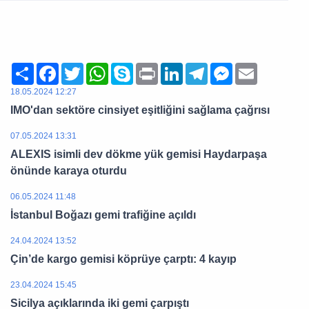
Share
Facebook
Twitter
WhatsApp
Skype
Print
LinkedIn
Telegram
Messenger
Email
18.05.2024 12:27
IMO'dan sektöre cinsiyet eşitliğini sağlama çağrısı
07.05.2024 13:31
ALEXIS isimli dev dökme yük gemisi Haydarpaşa
önünde karaya oturdu
06.05.2024 11:48
İstanbul Boğazı gemi trafiğine açıldı
24.04.2024 13:52
Çin’de kargo gemisi köprüye çarptı: 4 kayıp
23.04.2024 15:45
Sicilya açıklarında iki gemi çarpıştı