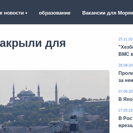
е новости
образование
Вакансии для Моря
закрыли для
25.11.20
"Хезб
ВМС в
26.08.20
Проли
за не
07.06.20
В Япо
27.05.20
В Рос
вреза