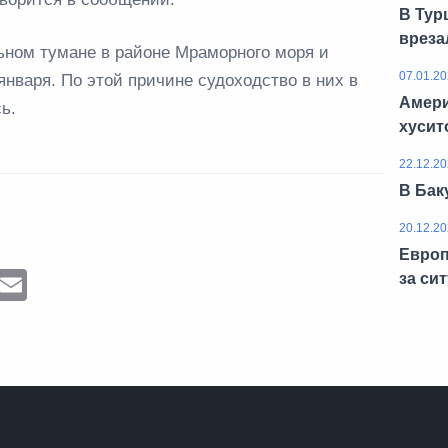
В Тур
вреза
ьном тумане в районе Мраморного моря и
07.01.20
января. По этой причине судоходство в них в
Амери
ь.
хусит
22.12.20
В Бак
20.12.20
Европ
ram
Messenger
Email
за си