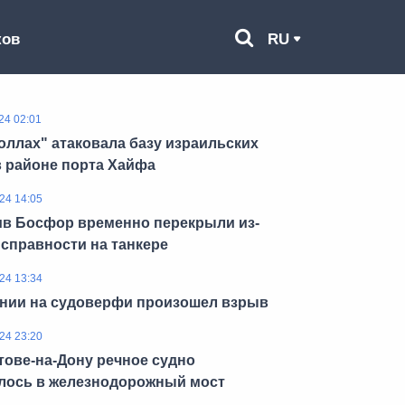
ков
RU
24 02:01
оллах" атаковала базу израильских
 районе порта Хайфа
24 14:05
в Босфор временно перекрыли из-
исправности на танкере
24 13:34
нии на судоверфи произошел взрыв
24 23:20
тове-на-Дону речное судно
лось в железнодорожный мост