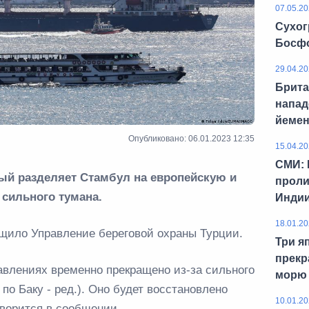
07.05.20
Сухог
Босф
29.04.20
Брита
напад
йемен
Опубликовано: 06.01.2023 12:35
15.04.20
СМИ: 
ый разделяет Стамбул на европейскую и
проли
 сильного тумана.
Инди
18.01.20
бщило Управление береговой охраны Турции.
Три я
прекр
авлениях временно прекращено из-за сильного
морю
 по Баку - ред.). Оно будет восстановлено
10.01.20
оворится в сообщении.