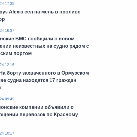
24 17:35
руз Alexis сел на мель в проливе
ор
24 16:37
нские ВМС сообщили о новом
ении неизвестных на судно рядом с
ским портом
24 12:16
На борту захваченного в Ормузском
ве судна находятся 17 граждан
и
24 09:49
понские компании объявили о
ащении перевозок по Красному
24 10:17