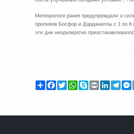
Метеорологи ранее предупреждали о сил
проливов Босфор и Дарданеллы с 1 по 6 
эти дни неоднократно приостанавливалос
Share
Facebook
Twitter
WhatsApp
Skype
Print
LinkedIn
Teleg